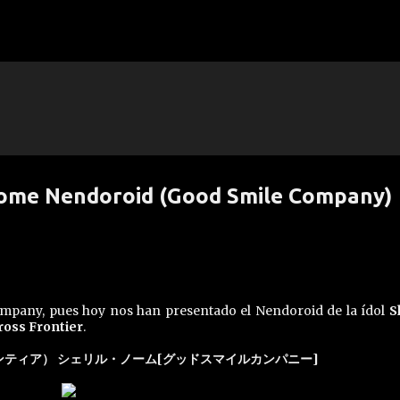
Ir al contenido principal
Nome Nendoroid (Good Smile Company)
pany, pues hoy nos han presentado el Nendoroid de la ídol
S
oss Frontier
.
ンティア） シェリル・ノーム[グッドスマイルカンパニー]