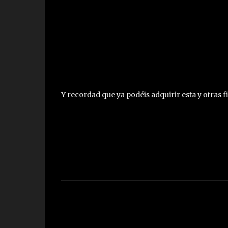
Y recordad que ya podéis adquirir esta y otras 
C
o
m