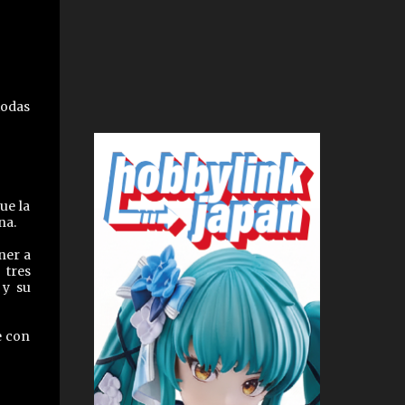
todas
ue la
na.
ner a
 tres
 y su
e con