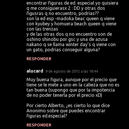
o
encontrar figuras de ed. especial yo quisiera
q me consiguierasx 2 : DD y otras dos
m
figusras q no encuentro, podrias??
e
son la ed esp -madoka beac queen q viene
con kyubey y homuera beach queen q viene
n
con las trenzas
t
y de las otras dos q no encuentro son de
oshino shinobu por gsc y una de azusa
a
nakano q se llama winter day's q viene con
r
un gato, podrias conseguir alguna?
i
RESPONDER
o
alucard
9 de agosto de 2012 a las 18:44
s
Muy buena figura, aunque por el precio que
tiene se le mete a uno en la cabeza que no es
tan buena (supongo que por la impotencia
de no poder tenerla por el precio xD)
Por cierto Alberto, ¿es cierto lo que dice
Anonimo sobre que puedes encontrar
figuras ed.especial?
RESPONDER