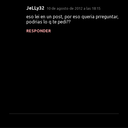
JeLLy32
10 de agosto de 2012 a las 18:15
eso lei en un post, por eso queria prreguntar,
podrias lo q te pedi??
RESPONDER
P
u