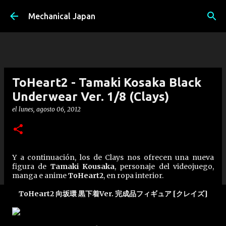
Ir al contenido principal
Mechanical Japan
ToHeart2 - Tamaki Kosaka Black
Underwear Ver. 1/8 (Clays)
el
lunes, agosto 06, 2012
Y a continuación, los de Clays nos ofrecen una nueva
figura de
Tamaki Kousaka
, personaje del videojuego,
manga e anime
ToHeart2
, en ropa interior.
ToHeart2 向坂環 黒下着Ver. 完成品フィギュア [クレイズ]