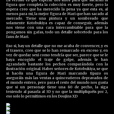
La verdad es que esperar dos años para que sacaran la
figura que completa la colección es muy fuerte, pero la
espera creo que ha merecido la pena ya que esta es, al
menos para mi, la mejor figura de Mari que han sacado al
mercado. Tiene una pintura y un sombreado que
solamente Kotobukiya es capaz de conseguir, además
nos viene con una cara intercambiable para que la
pongamos sin gafas, todo un detalle sobretodo para los
fans de Mari.
Eso si, hay un detalle que no me acaba de convencer, y es
el trasero, creo que se lo han remarcado en exceso y, en
vez de quedar sexi como tendría que ser, parece que se le
haya encogido el traje de golpe, además le han
agrandado bastante los pechos comparándola con la
ilustración original. Haber señores de Kotobukiya, se que
si hacéis una figura de Mari marcando tipazo os
aseguráis más las ventas a quinceañeros depravados de
el mundo entero, pero para el resto del mundo nos gusta
que si un personaje tiene una 80 de pecho, la siga
teniendo al pasarla al 3D y no que la multipliquéis por 2,
eso solo lo permitimos en los Doujins XD