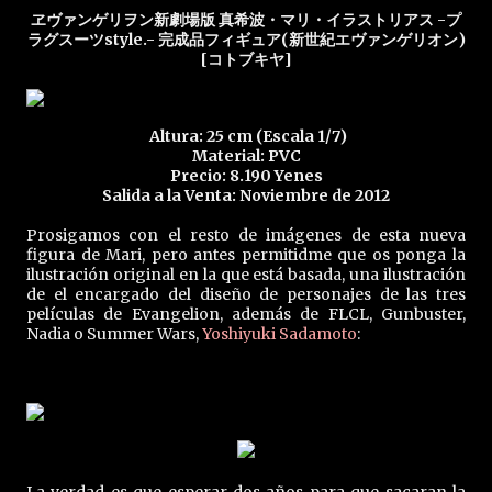
ヱヴァンゲリヲン新劇場版 真希波・マリ・イラストリアス -プ
ラグスーツstyle.- 完成品フィギュア(新世紀エヴァンゲリオン)
[コトブキヤ]
Altura: 25 cm (Escala 1/7)
Material: PVC
Precio: 8.190 Yenes
Salida a la Venta: Noviembre de 2012
Prosigamos con el resto de imágenes de esta nueva
figura de Mari, pero antes permitidme que os ponga la
ilustración original en la que está basada, una ilustración
de el encargado del diseño de personajes de las tres
películas de Evangelion, además de FLCL, Gunbuster,
Nadia o Summer Wars,
Yoshiyuki Sadamoto
: