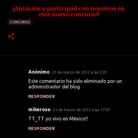
¡Animaos y participad con nosotros en
este nuevo concurso!
CONCURSO
Anónimo
21 de marzo de 2012 a las 2:01
C
Este comentario ha sido eliminado por un
o
administrador del blog.
m
RESPONDER
e
mikeroso
n
21 de marzo de 2012 a las 17:47
t
TT_TT yo vivo en México!!
a
RESPONDER
r