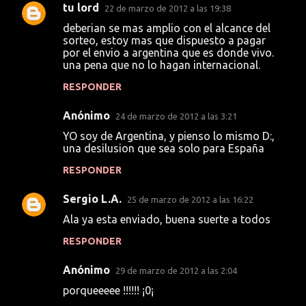
tu lord
22 de marzo de 2012 a las 19:38
i
deberian se mas amplio con el alcance del
o
sorteo, estoy mas que dispuesto a pagar
s
por el envio a argentina que es donde vivo.
una pena que no lo hagan internacional.
RESPONDER
Anónimo
24 de marzo de 2012 a las 3:21
YO soy de Argentina, y pienso lo mismo D:,
una desilusion que sea solo para España
RESPONDER
Sergio L.A.
25 de marzo de 2012 a las 16:22
Ala ya esta enviado, buena suerte a todos
RESPONDER
Anónimo
29 de marzo de 2012 a las 2:04
porqueeeee !!!!!! ¡0¡