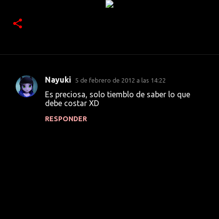
Nayuki
5 de febrero de 2012 a las 14:22
C
Es preciosa, solo tiemblo de saber lo que
o
debe costar XD
m
RESPONDER
e
n
t
a
r
i
o