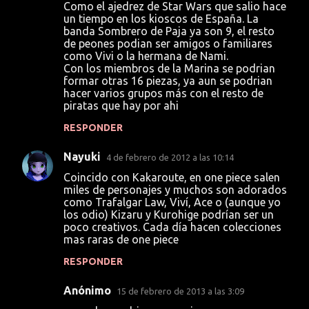
Como el ajedrez de Star Wars que salio hace
e
un tiempo en los kioscos de España. La
banda Sombrero de Paja ya son 9, el resto
n
de peones podian ser amigos o familiares
t
como Vivi o la hermana de Nami.
Con los miembros de la Marina se podrian
a
formar otras 16 piezas, ya aun se podrian
r
hacer varios grupos más con el resto de
piratas que hay por ahi
i
RESPONDER
o
s
Nayuki
4 de febrero de 2012 a las 10:14
Coincido con Kakaroute, en one piece salen
miles de personajes y muchos son adorados
como Trafalgar Law, Viví, Ace o (aunque yo
los odio) Kizaru y Kurohige podrían ser un
poco creativos. Cada día hacen colecciones
mas raras de one piece
RESPONDER
Anónimo
15 de febrero de 2013 a las 3:09