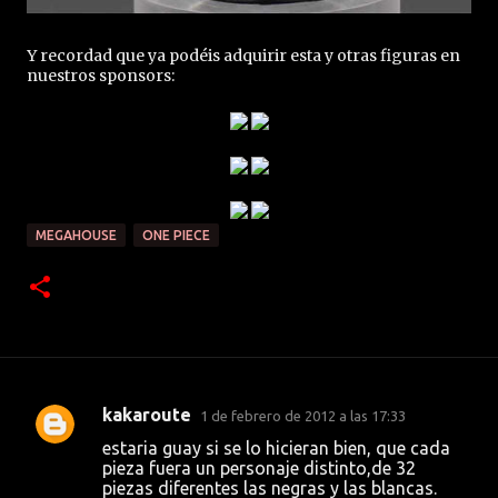
Y recordad que ya podéis adquirir esta y otras figuras en
nuestros sponsors:
MEGAHOUSE
ONE PIECE
kakaroute
1 de febrero de 2012 a las 17:33
C
estaria guay si se lo hicieran bien, que cada
o
pieza fuera un personaje distinto,de 32
piezas diferentes las negras y las blancas.
m