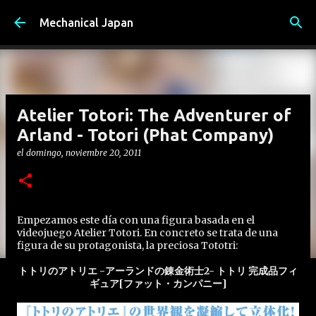
Ir al contenido principal
Mechanical Japan
Atelier Totori: The Adventurer of
Arland - Totori (Phat Company)
el
domingo, noviembre 20, 2011
Empezamos este día con una figura basada en el
videojuego Atelier Totori. En concreto se trata de una
figura de su protagonista, la preciosa Tototri:
トトリのアトリエ -アーランドの錬金術士2- トトリ 完成品フィ
ギュア[ファット・カンパニー]