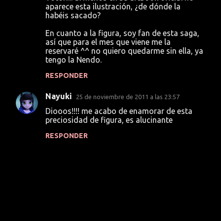
aparece esta ilustración, ¿de dónde la
m
habéis sacado?
e
En cuanto a la figura, soy fan de esta saga,
n
así que para el mes que viene me la
t
reservaré ^^ no quiero quedarme sin ella, ya
tengo la Nendo.
a
RESPONDER
r
i
Nayuki
25 de noviembre de 2011 a las 23:57
o
Diooos!!!! me acabo de enamorar de esta
s
preciosidad de figura, es alucinante
RESPONDER