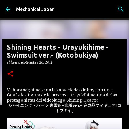
Ir al contenido principal
Mechanical Japan
Shining Hearts - Urayukihime -
Swimsuit ver.- (Kotobukiya)
el
lunes, septiembre 26, 2011
Y ahora seguimos con las novedades de hoy con una
fantástica figura de la preciosa Urayukihime, una de las
protagonistas del videojuego Shining Hearts:
シャイニング・ハーツ 裏雪姫 -水着ver.- 完成品フィギュア[コ
トブキヤ]