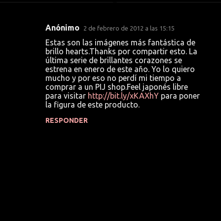
Anónimo
2 de febrero de 2012 a las 15:15
C
Estas son las imágenes más fantástica de
o
brillo hearts.Thanks por compartir esto. La
última serie de brillantes corazones se
m
estrena en enero de este año. Yo lo quiero
e
mucho y por eso no perdí mi tiempo a
comprar a un PIJ shop.Feel japonés libre
n
para visitar
http://bit.ly/xKAXhY
para poner
t
la figura de este producto.
a
RESPONDER
r
i
o
s